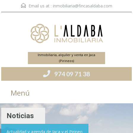
Email us at :
inmobiliaria@fincasaldaba.com
Inmobiliaria, alquiler y venta en Jaca
(Pirineos)
974 09 71 38
Menú
Noticias
Actualidad y agenda de Jaca y el Pirineo