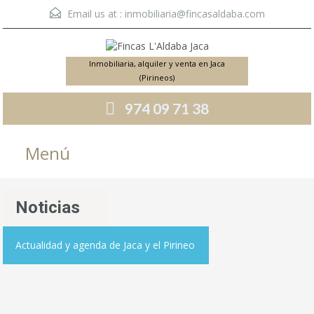
Email us at :
inmobiliaria@fincasaldaba.com
Inmobiliaria, alquiler y venta en Jaca
(Pirineos)
974 09 71 38
Menú
Noticias
Actualidad y agenda de Jaca y el Pirineo