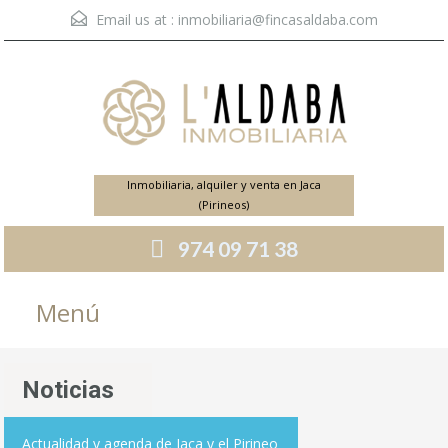
Email us at :
inmobiliaria@fincasaldaba.com
Inmobiliaria, alquiler y venta en Jaca
(Pirineos)
974 09 71 38
Menú
Noticias
Actualidad y agenda de Jaca y el Pirineo