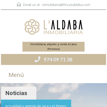
Email us at :
inmobiliaria@fincasaldaba.com
Inmobiliaria, alquiler y venta en Jaca
(Pirineos)
974 09 71 38
Menú
Noticias
Actualidad y agenda de Jaca y el Pirineo