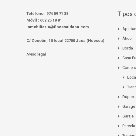
Tipos 
Teléfono :
974 09 71 38
Móvil :
602 25 18 81
inmobiliaria@fincasaldaba.com
Aparta
Ático
C/ Zocotín, 10 local 22700 Jaca (Huesca)
Borda
Aviso legal
Casa P
Comerc
Loca
Tien
Dúplex
Garage
Garaje
Parcela
Terreno