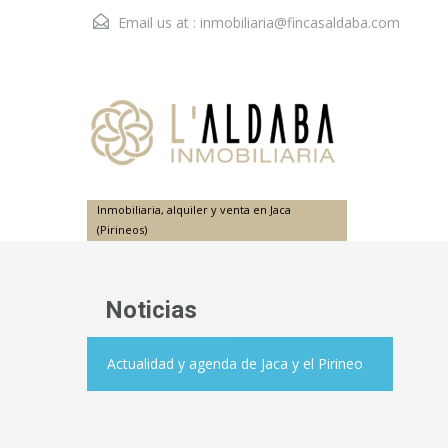
Email us at :
inmobiliaria@fincasaldaba.com
Inmobiliaria, alquiler y venta en Jaca
(Pirineos)
Noticias
Actualidad y agenda de Jaca y el Pirineo