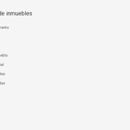
de inmuebles
mento
ueblo
ial
les
das