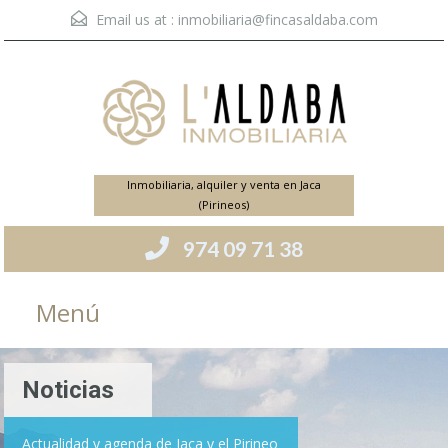
Email us at :
inmobiliaria@fincasaldaba.com
Inmobiliaria, alquiler y venta en Jaca
(Pirineos)
974 09 71 38
Menú
Noticias
Actualidad y agenda de Jaca y el Pirineo