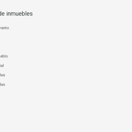
de inmuebles
mento
ueblo
ial
les
das