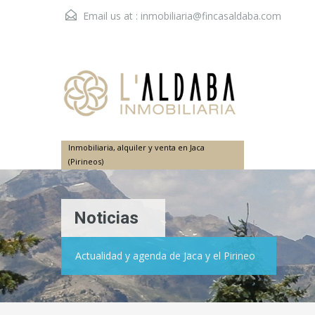
Email us at :
inmobiliaria@fincasaldaba.com
Inmobiliaria, alquiler y venta en Jaca
(Pirineos)
Noticias
Actualidad y agenda de Jaca y el Pirineo