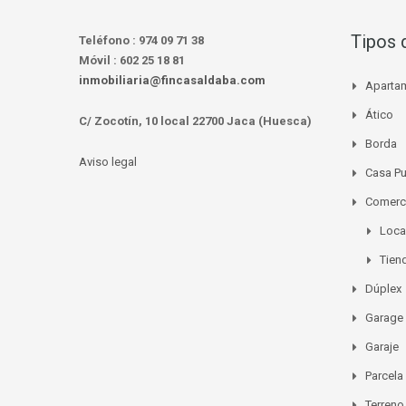
Tipos 
Teléfono :
974 09 71 38
Móvil :
602 25 18 81
inmobiliaria@fincasaldaba.com
Aparta
Ático
C/ Zocotín, 10 local 22700 Jaca (Huesca)
Borda
Aviso legal
Casa P
Comerc
Loca
Tien
Dúplex
Garage
Garaje
Parcela
Terreno