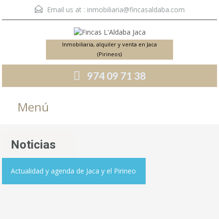
Email us at :
inmobiliaria@fincasaldaba.com
Inmobiliaria, alquiler y venta en Jaca
(Pirineos)
974 09 71 38
Menú
Noticias
Actualidad y agenda de Jaca y el Pirineo