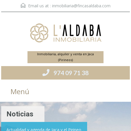
Email us at :
inmobiliaria@fincasaldaba.com
Inmobiliaria, alquiler y venta en Jaca
(Pirineos)
974 09 71 38
Menú
Noticias
Actualidad y agenda de Jaca y el Pirineo