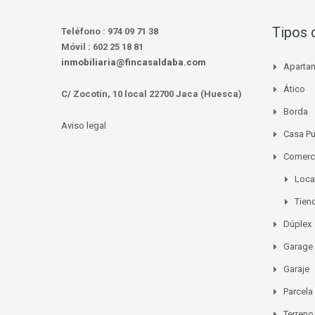
Tipos 
Teléfono :
974 09 71 38
Móvil :
602 25 18 81
inmobiliaria@fincasaldaba.com
Aparta
Ático
C/ Zocotín, 10 local 22700 Jaca (Huesca)
Borda
Aviso legal
Casa P
Comerc
Loca
Tien
Dúplex
Garage
Garaje
Parcela
Terreno