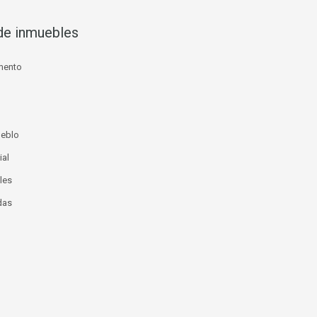
de inmuebles
mento
ueblo
ial
les
das