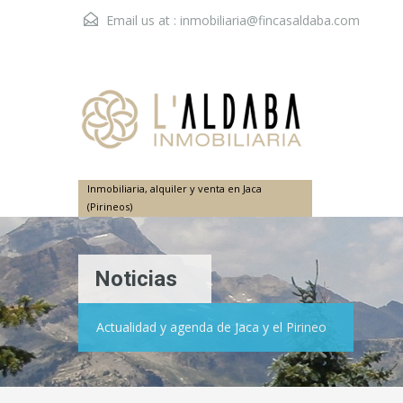
Email us at :
inmobiliaria@fincasaldaba.com
Inmobiliaria, alquiler y venta en Jaca
(Pirineos)
Noticias
Actualidad y agenda de Jaca y el Pirineo