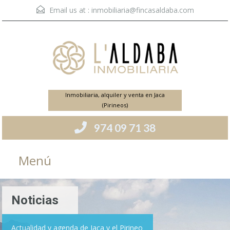
Email us at :
inmobiliaria@fincasaldaba.com
Inmobiliaria, alquiler y venta en Jaca
(Pirineos)
974 09 71 38
Menú
Noticias
Actualidad y agenda de Jaca y el Pirineo