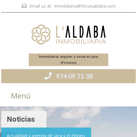
Email us at :
inmobiliaria@fincasaldaba.com
Inmobiliaria, alquiler y venta en Jaca
(Pirineos)
974 09 71 38
Menú
Noticias
Actualidad y agenda de Jaca y el Pirineo