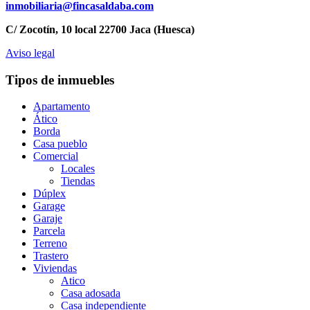
inmobiliaria@fincasaldaba.com
C/ Zocotín, 10 local 22700 Jaca (Huesca)
Aviso legal
Tipos de inmuebles
Apartamento
Ático
Borda
Casa pueblo
Comercial
Locales
Tiendas
Dúplex
Garage
Garaje
Parcela
Terreno
Trastero
Viviendas
Atico
Casa adosada
Casa independiente