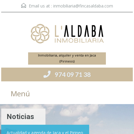
Email us at :
inmobiliaria@fincasaldaba.com
Inmobiliaria, alquiler y venta en Jaca
(Pirineos)
974 09 71 38
Menú
Noticias
Actualidad y agenda de Jaca y el Pirineo