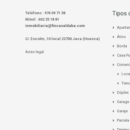
Tipos 
Teléfono :
974 09 71 38
Móvil :
602 25 18 81
inmobiliaria@fincasaldaba.com
Aparta
Ático
C/ Zocotín, 10 local 22700 Jaca (Huesca)
Borda
Aviso legal
Casa P
Comerc
Loca
Tien
Dúplex
Garage
Garaje
Parcela
Terreno