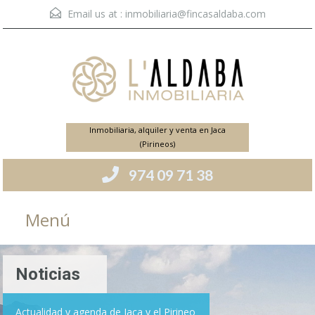
Email us at :
inmobiliaria@fincasaldaba.com
Inmobiliaria, alquiler y venta en Jaca
(Pirineos)
974 09 71 38
Menú
Noticias
Actualidad y agenda de Jaca y el Pirineo