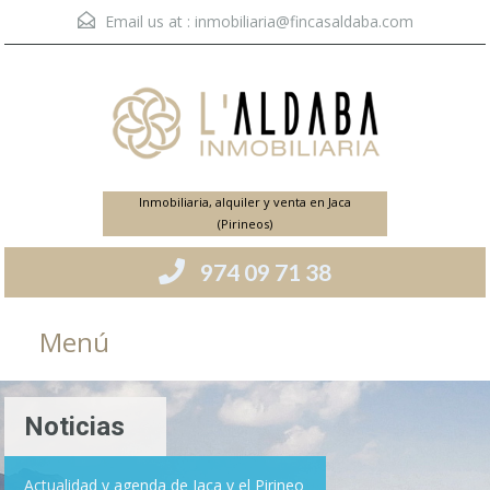
Email us at :
inmobiliaria@fincasaldaba.com
Inmobiliaria, alquiler y venta en Jaca
(Pirineos)
974 09 71 38
Menú
Noticias
Actualidad y agenda de Jaca y el Pirineo