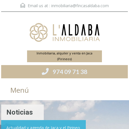
Email us at :
inmobiliaria@fincasaldaba.com
Inmobiliaria, alquiler y venta en Jaca
(Pirineos)
974 09 71 38
Menú
Noticias
Actualidad y agenda de Jaca y el Pirineo