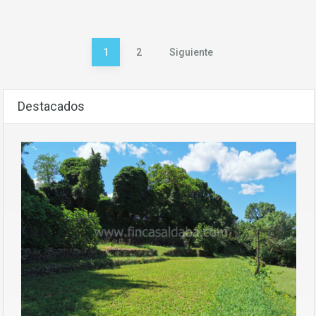
Paginación
1
2
Siguiente
de
entradas
Destacados