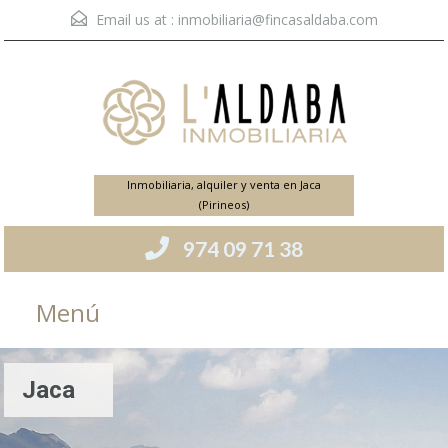
Email us at :
inmobiliaria@fincasaldaba.com
Inmobiliaria, alquiler y venta en Jaca
(Pirineos)
974 09 71 38
Menú
Jaca