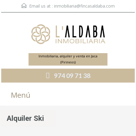
Email us at :
inmobiliaria@fincasaldaba.com
Inmobiliaria, alquiler y venta en Jaca
(Pirineos)
974 09 71 38
Menú
Alquiler Ski