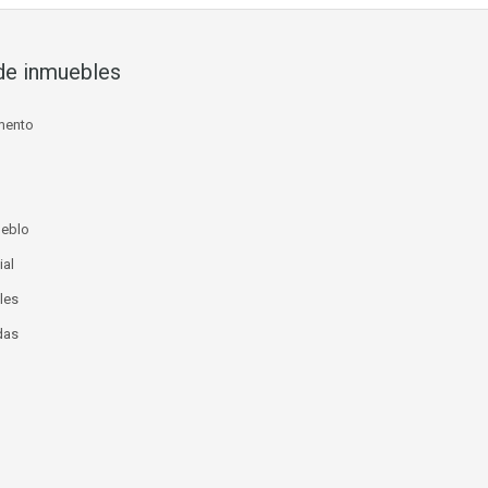
de inmuebles
mento
ueblo
ial
les
das