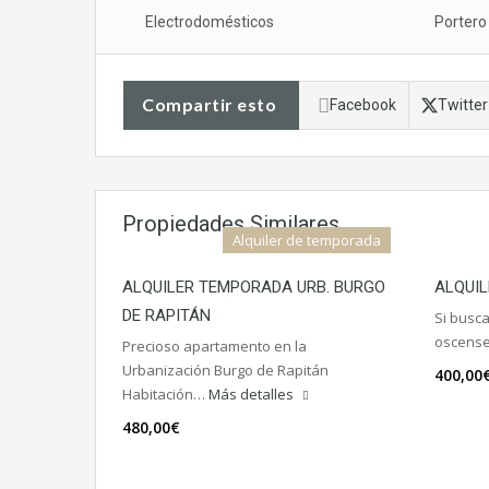
Electrodomésticos
Portero
Compartir esto
Facebook
Twitter
Propiedades Similares
Alquiler de temporada
ALQUILER TEMPORADA URB. BURGO
ALQUI
DE RAPITÁN
Si busca
oscens
Precioso apartamento en la
Urbanización Burgo de Rapitán
400,00
Habitación…
Más detalles
480,00€