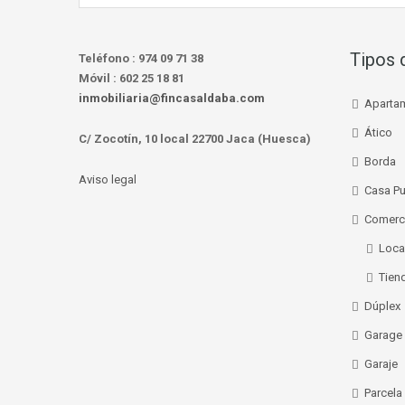
Tipos 
Teléfono :
974 09 71 38
Móvil :
602 25 18 81
inmobiliaria@fincasaldaba.com
Aparta
Ático
C/ Zocotín, 10 local 22700 Jaca (Huesca)
Borda
Aviso legal
Casa P
Comerc
Loca
Tien
Dúplex
Garage
Garaje
Parcela