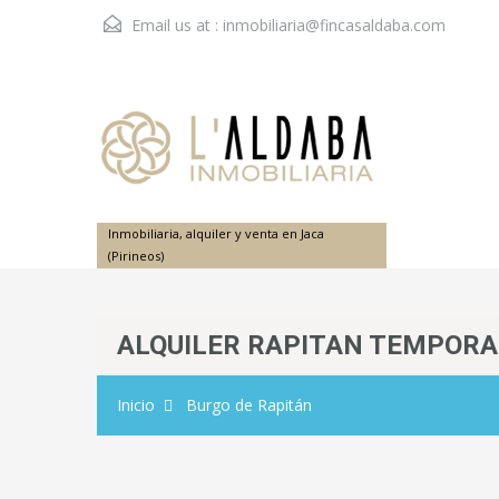
Email us at :
inmobiliaria@fincasaldaba.com
Inmobiliaria, alquiler y venta en Jaca
(Pirineos)
ALQUILER RAPITAN TEMPOR
Inicio
Burgo de Rapitán