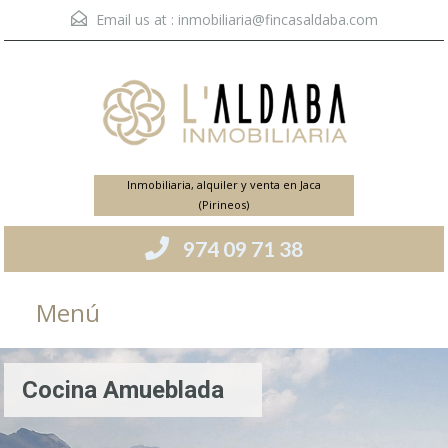
Email us at :
inmobiliaria@fincasaldaba.com
Inmobiliaria, alquiler y venta en Jaca
(Pirineos)
974 09 71 38
Menú
Cocina Amueblada