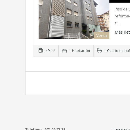
Piso de 
reformad
si…
Más det
Venta
49 m²
1 Habitación
1 Cuarto de ba
Teléfono :
974 09 71 38