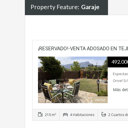
Property Feature:
Garaje
¡RESERVADO!-VENTA ADOSADO EN TEJ
492.00
Espectac
Oroel Si
Más det
Venta
210 m²
4 Habitaciones
2 Cuartos d