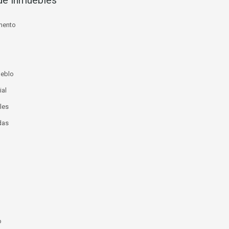
de inmuebles
mento
ueblo
ial
les
das
o