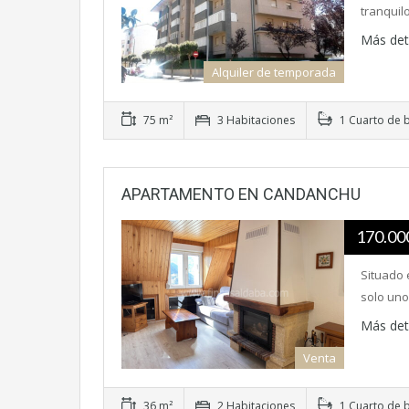
tranquil
Más det
Alquiler de temporada
75 m²
3 Habitaciones
1 Cuarto de 
APARTAMENTO EN CANDANCHU
170.00
Situado e
solo uno
Más det
Venta
36 m²
2 Habitaciones
1 Cuarto de 