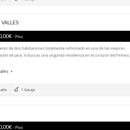
 VALLES
0,00€
- Piso
nto de dos habitaciones totalmente reformado en una de las mejores
ción de Jaca. Si buscas una segunda residencia en el corazón del Pirineo,
alles
baño
1 Garaje
R
0,00€
- Piso