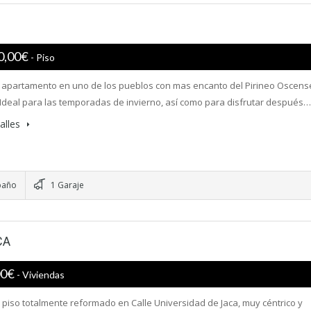
0,00€
- Piso
apartamento en uno de los pueblos con mas encanto del Pirineo Oscens
 Ideal para las temporadas de invierno, así como para disfrutar después…
alles
baño
1 Garaje
CA
00€
- Viviendas
 piso totalmente reformado en Calle Universidad de Jaca, muy céntrico y