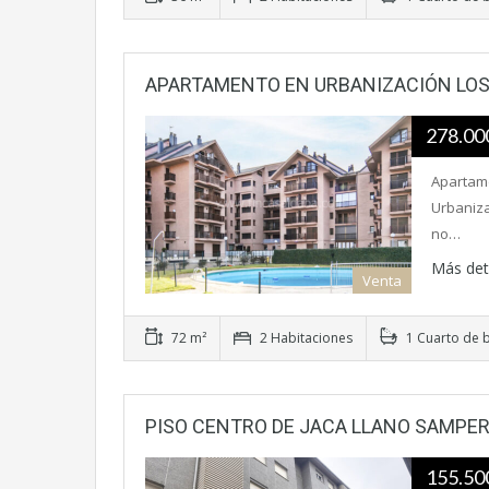
APARTAMENTO EN URBANIZACIÓN LOS
278.00
Apartame
Urbaniza
no…
Más det
Venta
72 m²
2 Habitaciones
1 Cuarto de 
PISO CENTRO DE JACA LLANO SAMPE
155.50