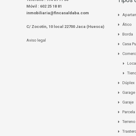
Tipos 
Móvil :
602 25 18 81
inmobiliaria@fincasaldaba.com
Aparta
Ático
C/ Zocotín, 10 local 22700 Jaca (Huesca)
Borda
Aviso legal
Casa P
Comerc
Loca
Tien
Dúplex
Garage
Garaje
Parcela
Terreno
Traster