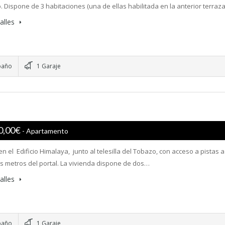
o. Dispone de 3 habitaciones (una de ellas habilitada en la anterior terraz
alles
baño
1 Garaje
0,00€
- Apartamento
n el Edificio Himalaya, junto al telesilla del Tobazo, con acceso a pistas a
s metros del portal. La vivienda dispone de dos…
alles
baño
1 Garaje