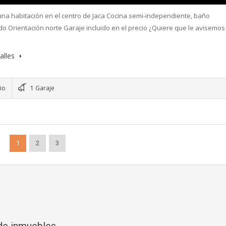
una habitación en el centro de Jaca Cocina semi-independiente, baño
o Orientación norte Garaje incluido en el precio ¿Quiere que le avisemos
alles
ño
1 Garaje
1
2
3