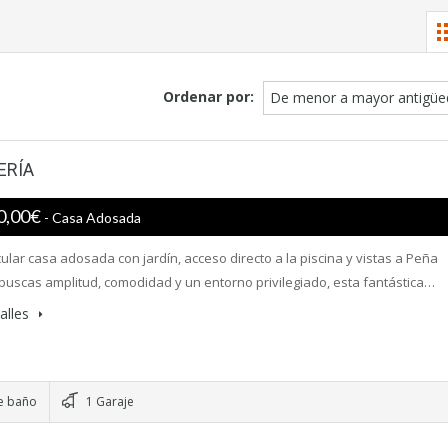
Ordenar por:
De menor a mayor antigüe
ERÍA
0,00€
- Casa Adosada
ular casa adosada con jardín, acceso directo a la piscina y vistas a Peña
 buscas amplitud, comodidad y un entorno privilegiado, esta fantástica…
alles
e baño
1 Garaje