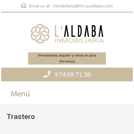
Email us at :
inmobiliaria@fincasaldaba.com
Inmobiliaria, alquiler y venta en Jaca
(Pirineos)
974 09 71 38
Menú
Trastero