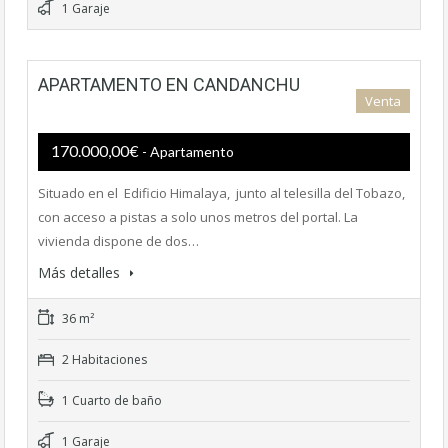
1 Garaje
APARTAMENTO EN CANDANCHU
Venta
170.000,00€
- Apartamento
Situado en el Edificio Himalaya, junto al telesilla del Tobazo,
con acceso a pistas a solo unos metros del portal. La
vivienda dispone de dos…
Más detalles
36 m²
2 Habitaciones
1 Cuarto de baño
1 Garaje