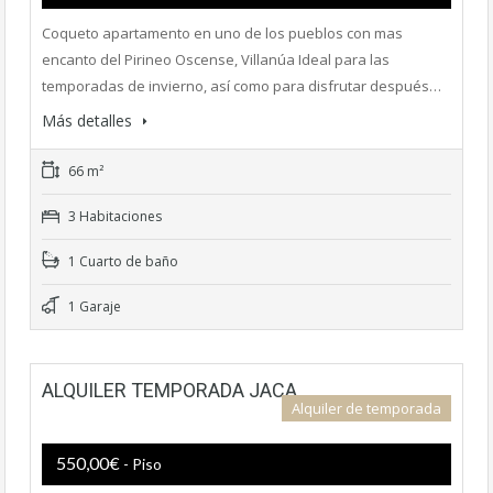
Coqueto apartamento en uno de los pueblos con mas
encanto del Pirineo Oscense, Villanúa Ideal para las
temporadas de invierno, así como para disfrutar después…
Más detalles
66 m²
3 Habitaciones
1 Cuarto de baño
1 Garaje
ALQUILER TEMPORADA JACA
Alquiler de temporada
550,00€
- Piso