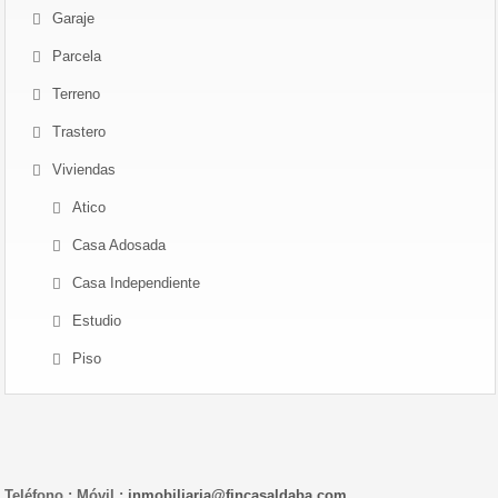
Garaje
Parcela
Terreno
Trastero
Viviendas
Atico
Casa Adosada
Casa Independiente
Estudio
Piso
Teléfono :
Móvil :
inmobiliaria@fincasaldaba.com